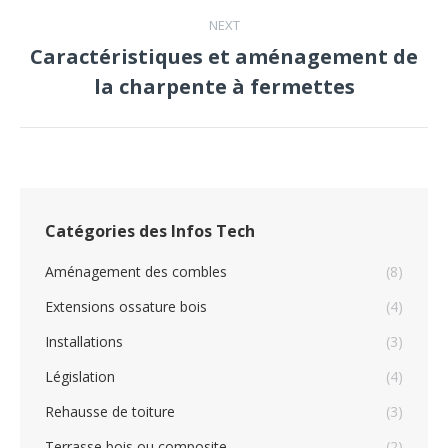
NEXT
Caractéristiques et aménagement de
Next
la charpente à fermettes
post:
Catégories des Infos Tech
Aménagement des combles
(8)
Extensions ossature bois
(4)
Installations
(3)
Législation
(4)
Rehausse de toiture
(3)
Terrasse bois ou composite
(2)