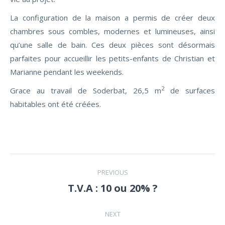
La configuration de la maison a permis de créer deux
chambres sous combles, modernes et lumineuses, ainsi
qu’une salle de bain. Ces deux pièces sont désormais
parfaites pour accueillir les petits-enfants de Christian et
Marianne pendant les weekends.
2
Grace au travail de Soderbat, 26,5 m
de surfaces
habitables ont été créées.
Post
PREVIOUS
navigation
T.V.A : 10 ou 20% ?
Previous
post:
NEXT