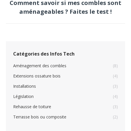
Comment savoir si mes combles sont
Next
aménageables ? Faites le test !
post:
Catégories des Infos Tech
Aménagement des combles
(8)
Extensions ossature bois
(4)
Installations
(3)
Législation
(4)
Rehausse de toiture
(3)
Terrasse bois ou composite
(2)