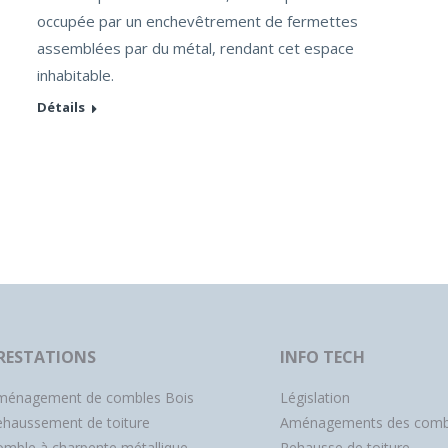
occupée par un enchevêtrement de fermettes
assemblées par du métal, rendant cet espace
inhabitable.
Détails
RESTATIONS
INFO TECH
ménagement de combles Bois
Législation
ehaussement de toiture
Aménagements des comb
mble à charpente métallique
Rehausse de toiture