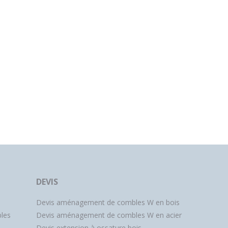
DEVIS
Devis aménagement de combles W en bois
les
Devis aménagement de combles W en acier
Devis extension à ossature bois