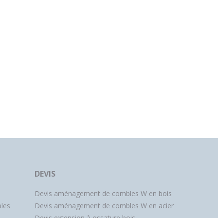
DEVIS
Devis aménagement de combles W en bois
les
Devis aménagement de combles W en acier
Devis extension à ossature bois