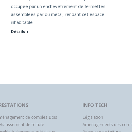
occupée par un enchevêtrement de fermettes
assemblées par du métal, rendant cet espace
inhabitable.
Détails
RESTATIONS
INFO TECH
ménagement de combles Bois
Législation
ehaussement de toiture
Aménagements des comb
mble à charpente métallique
Rehausse de toiture