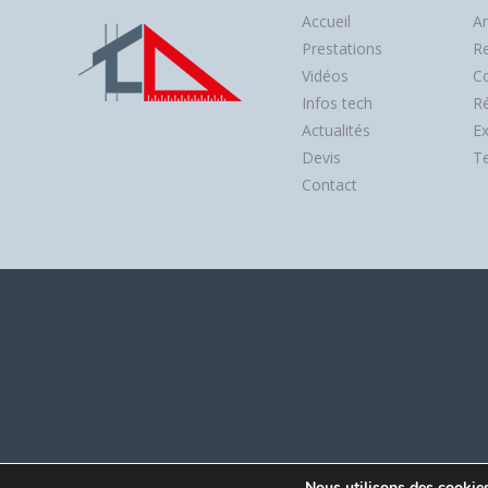
Accueil
A
Prestations
R
Vidéos
Co
Infos tech
Ré
Actualités
Ex
Devis
Te
Contact
SODERBAT -
Nous utilisons des cookies 