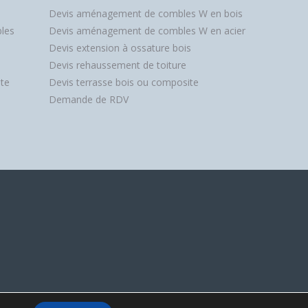
Devis aménagement de combles W en bois
les
Devis aménagement de combles W en acier
Devis extension à ossature bois
Devis rehaussement de toiture
te
Devis terrasse bois ou composite
Demande de RDV
fidentialité