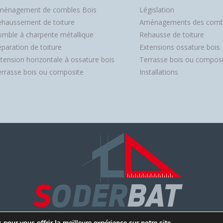
ménagement de combles Bois
Législation
ehaussement de toiture
Aménagements des comb
mble à charpente métallique
Rehausse de toiture
paration de toiture
Extensions ossature bois
tension horizontale à ossature bois
Terrasse bois ou composi
rrasse bois ou composite
Installations
 9 bis avenue de Nancy, 57260 DIEUZE -
Mentions légales
-
Politique de con
pour vous offrir la meilleure expérience sur notre site.